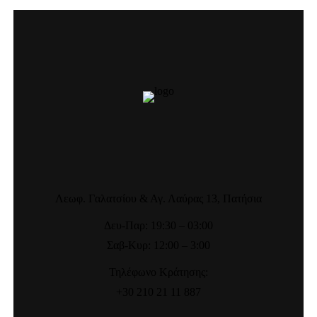
Λεωφ. Γαλατσίου & Αγ. Λαύρας 13, Πατήσια
Δευ-Παρ: 19:30 – 03:00
Σαβ-Κυρ: 12:00 – 3:00
Τηλέφωνο Κράτησης:
+30 210 21 11 887