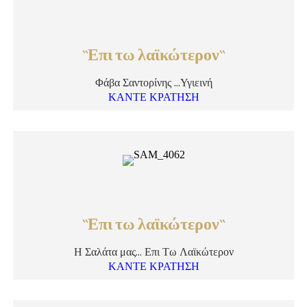
``Επι τω λαϊκώτερον``
Φάβα Σαντορίνης …Υγιεινή
ΚΑΝΤΕ ΚΡΑΤΗΣΗ
``Επι τω λαϊκώτερον``
Η Σαλάτα μας… Επι Τω Λαϊκώτερον
ΚΑΝΤΕ ΚΡΑΤΗΣΗ