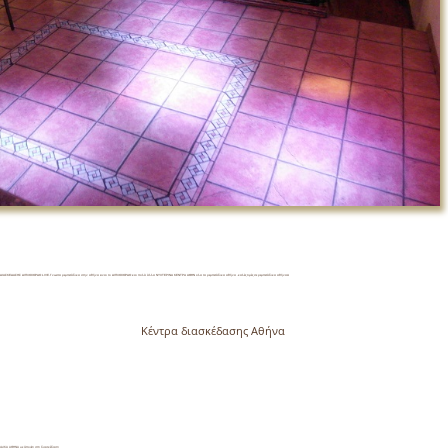
ΕΔΑΣΗΣ ΔΙΠΛΟΧΟΡΔΟ LIVE.Γνωστα ρεμπετάδικα στην αθήνα ειναι το ΔΙΠΛΟΧΟΡΔΟ και πολά άλλα ΝΥΧΤΕΡΙΝΑ ΚΕΝΤΡΑ ΑΘΗΝ ολα τα ρεμπετάδικα αθήνα .καλές τιμές σε ρεμπετάδικα αθήναΑ
ΝΑ Κέντρα διασκέδασης Αθήνα
ΔΙΚΑ ΑΘΗΝΑ με άποψη στη διασκέδαση