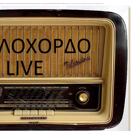
ΛΟΧΟΡΔΟ LIVE ΡΕΜΠΕΤΑΔΙΚΟ ΜΕ ΑΠΟΨΗ ΑΘΗΝΑ .ΕΝΤΕΧΝΟ ΛΑΙΚΌ ΧΟΡΕΥΤΙΚΟ ΠΡΟΓΡΑΜΜΑ,ΓΙΑ ΚΕΝΤΡΑ ΔΙΑΣΚΕΔΑΣΗΣ
ΑΘΗΝΑ.ΡΕΜΠΕΤΑΔΙΚΑ ΑΘΗΝΑ με φαγητό και πίστα ναι ετσι ειναι τα ρεμπετάδικα Αθήνα.λιγα καλά ρεμπετάδικα Αθήνα