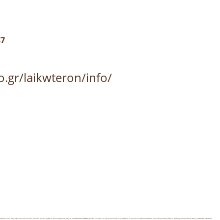
87
o.gr/laikwteron/info/
Ρεμπετάδικα στην Αθήνα Με Ζωντανή Μουσική,Ζωντανή Μουσική Αθήνα ,Μουσικές Σκηνές Αθήνα ,ΡΕΜΠΕΤΑΔΙΚΑ ΑΘΗΝΑ με καλή μουσική και φαγητό,Μουσικές σκηνές Αθήνα με φαγητό
Ανω Πατήσια Γαλάτσι Κέντρα Διασκέδασης Αθήνα .Εξοδος για Διασκέδαση Αθήνα, ΖΩΝΤΑΝΗ ΜΟΥΣΙΚΗ