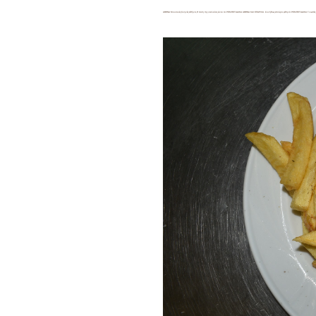
ΑΘΗΝΑ Μουσικές Σκηνές Αθήνα,Η ταση της νεολαίας είναι τα ΡΕΜΠΕΤΑΔΙΚΑ ΑΘΗΝΑ ΚΑΙ ΕΠΑΡΧΙΑ .Συνήθως επιλέγει φθηνά ΡΕΜΠΕΤΑΔΙΚΑ Γνωστ