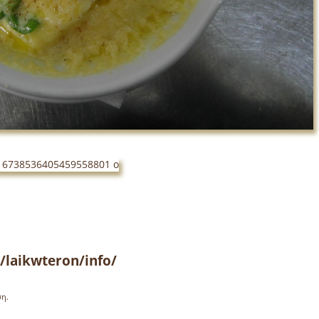
/laikwteron/info/
ση.