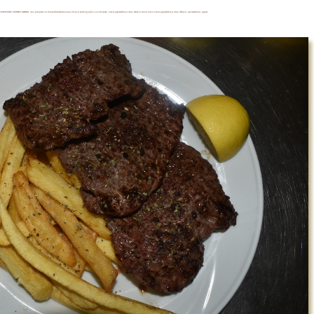
ές ,ΜΟΥΣΙΚΕΣ ΣΚΗΝΕΣ ΑΘΗΝΑ που μπορείτε να διασκεδάσετε.Μουσικη Σκηνή Διπλόχορδο Live.Εναρξη καλά ρεμπετάδικα στην Αθήνα αλλά πολύ καλά ρεμπετάδικα στην Αθήνα. ρενπετάδικα ,ρεμπε