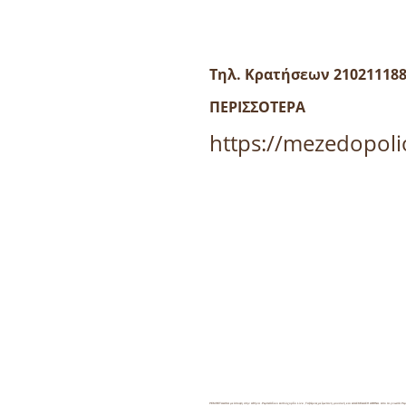
Τηλ. Κρατήσεων 21021118
ΠΕΡΙΣΣΟΤΕΡΑ
https://mezedopoli
ΡΕΜΠΕΤΑΔΙΚΑ με άποψη στην Αθήνα .Ρεμπετάδικο Διπλόχορδο Live ,Ταβέρνες με ζωντανη μουσική και ΔΙΑΣΚΕΔΑΣΗ ΑΘΗΝΑ. Απο τα γνωστά 